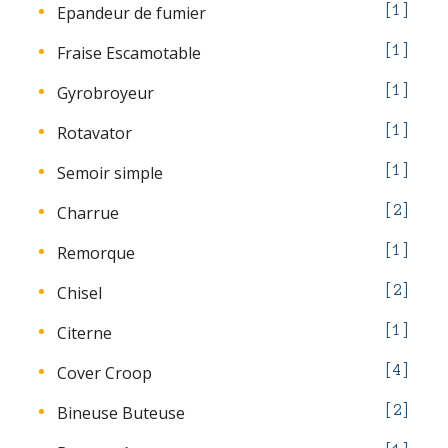
Epandeur de fumier
1
Fraise Escamotable
1
Gyrobroyeur
1
Rotavator
1
Semoir simple
1
Charrue
2
Remorque
1
Chisel
2
Citerne
1
Cover Croop
4
Bineuse Buteuse
2