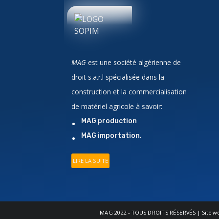
MAG
est une société algérienne de
droit
s.a.r.l
spécialisée dans la
construction et la commercialisation
de matériel agricole à savoir:
MAG production
MAG importation
.
LIRE LA SUITE
MAG
2022 - TOUS DROITS RÉSERVÉS | Site we