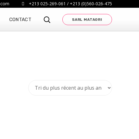
.com
+213 025-269-061 / +213 (0)560-026-475
CONTACT
SARL MATAGRI