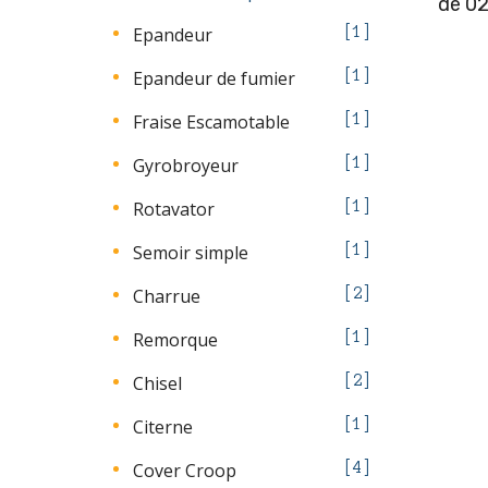
de 02
Epandeur
1
Epandeur de fumier
1
Fraise Escamotable
1
Gyrobroyeur
1
Rotavator
1
Semoir simple
1
Charrue
2
Remorque
1
Chisel
2
Citerne
1
Cover Croop
4