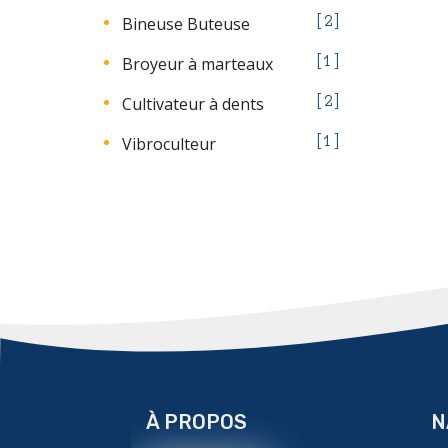
Bineuse Buteuse
2
Broyeur à marteaux
1
Cultivateur à dents
2
Vibroculteur
1
À PROPOS
N