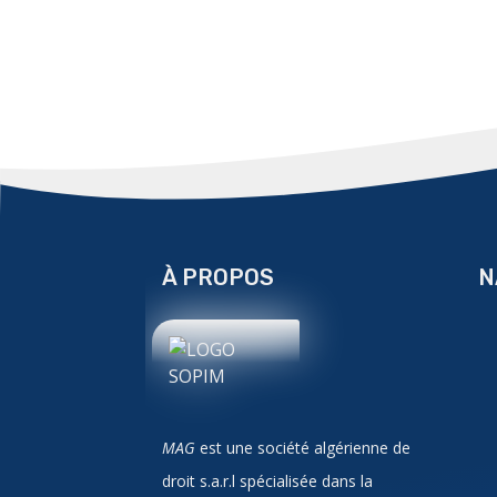
À PROPOS
N
MAG
est une société algérienne de
droit
s.a.r.l
spécialisée dans la