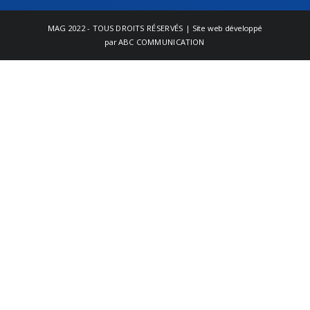
MAG
2022 - TOUS DROITS RÉSERVÉS | Site web développé
par
ABC COMMUNICATION