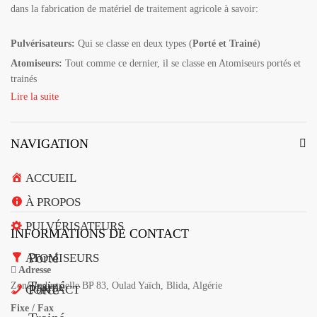
dans la fabrication de matériel de traitement agricole à savoir:
Pulvérisateurs:
Qui se classe en deux types (
Porté et Trainé
)
Atomiseurs:
Tout comme ce dernier, il se classe en Atomiseurs portés et
trainés
Lire la suite
NAVIGATION
ACCUEIL
À PROPOS
PULVÉRISATEURS
INFORMATIONS DE CONTACT
Porté
ATOMISEURS
Adresse
Trainé
Zone Industrielle BP 83, Oulad Yaïch, Blida, Algérie
Porté
CONTACT
Fixe / Fax