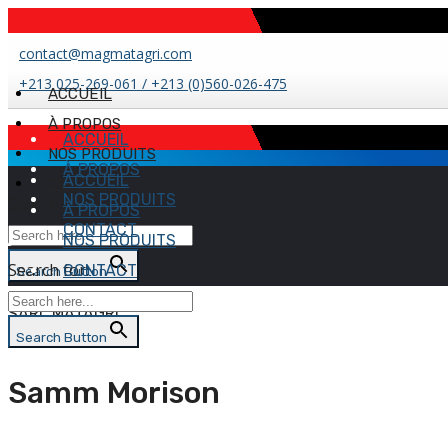
contact@magmatagri.com
+213 025-269-061 / +213 (0)560-026-475
ACCUEIL
À PROPOS
ACCUEIL
NOS PRODUITS
À PROPOS
ACCUEIL
CONTACT
NOS PRODUITS
Search for:
À PROPOS
CONTACT
NOS PRODUITS
Search for:
CONTACT
Search Button
SARL MATAGRI
Search Button
Samm Morison